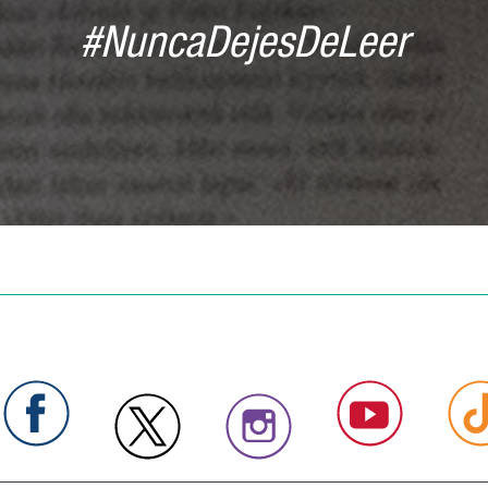
#NuncaDejesDeLeer