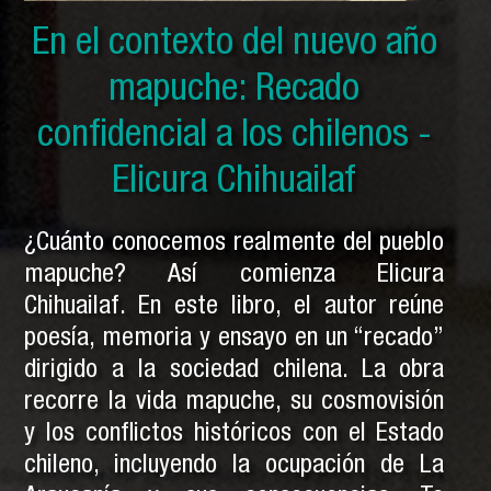
En el contexto del nuevo año
En el contexto del nuevo año
En el contexto del nuevo año
mapuche: Solo por ser indios
mapuche: Historia secreta
mapuche: Recado
y otras crónicas mapuches -
confidencial a los chilenos -
mapuche - Pedro Cayuqueo
Elicura Chihuailaf
Pedro Cayuqueo
¿Cuánto conocemos realmente del pueblo
mapuche? Así comienza Elicura
Chihuailaf. En este libro, el autor reúne
poesía, memoria y ensayo en un “recado”
dirigido a la sociedad chilena. La obra
recorre la vida mapuche, su cosmovisión
y los conflictos históricos con el Estado
chileno, incluyendo la ocupación de La