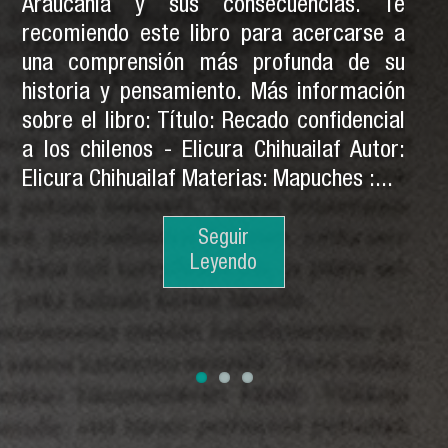
Araucanía y sus consecuencias. Te
recomiendo este libro para acercarse a
una comprensión más profunda de su
historia y pensamiento. Más información
sobre el libro: Título: Recado confidencial
a los chilenos - Elicura Chihuailaf Autor:
Elicura Chihuailaf Materias: Mapuches :...
Seguir
Seguir
Leyendo
Leyendo
Seguir
Leyendo