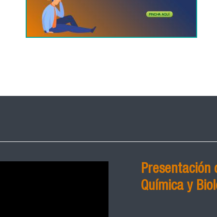
Presentación 
Química y Biol