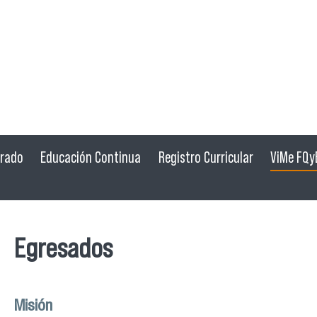
grado
Educación Continua
Registro Curricular
ViMe FQy
Egresados
Misión